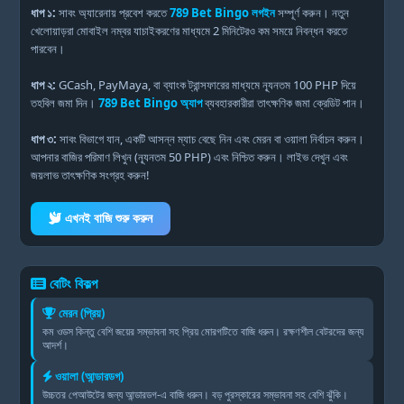
ধাপ ১:
সাবং অ্যারেনায় প্রবেশ করতে
789 Bet Bingo লগইন
সম্পূর্ণ করুন। নতুন
খেলোয়াড়রা মোবাইল নম্বর যাচাইকরণের মাধ্যমে 2 মিনিটেরও কম সময়ে নিবন্ধন করতে
পারবেন।
ধাপ ২:
GCash, PayMaya, বা ব্যাংক ট্রান্সফারের মাধ্যমে ন্যূনতম 100 PHP দিয়ে
তহবিল জমা দিন।
789 Bet Bingo অ্যাপ
ব্যবহারকারীরা তাৎক্ষণিক জমা ক্রেডিট পান।
ধাপ ৩:
সাবং বিভাগে যান, একটি আসন্ন ম্যাচ বেছে নিন এবং মেরন বা ওয়ালা নির্বাচন করুন।
আপনার বাজির পরিমাণ লিখুন (ন্যূনতম 50 PHP) এবং নিশ্চিত করুন। লাইভ দেখুন এবং
জয়লাভ তাৎক্ষণিক সংগ্রহ করুন!
এখনই বাজি শুরু করুন
বেটিং বিকল্প
মেরন (প্রিয়)
কম ওডস কিন্তু বেশি জয়ের সম্ভাবনা সহ প্রিয় মোরগটিতে বাজি ধরুন। রক্ষণশীল বেটরদের জন্য
আদর্শ।
ওয়ালা (আন্ডারডগ)
উচ্চতর পেআউটের জন্য আন্ডারডগ-এ বাজি ধরুন। বড় পুরস্কারের সম্ভাবনা সহ বেশি ঝুঁকি।