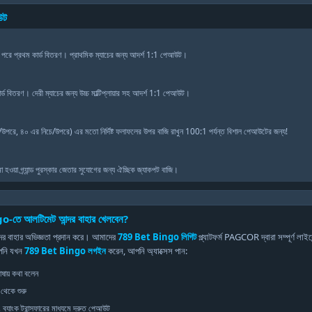
উট
 পরে প্রথম কার্ড বিতরণ। প্রাথমিক ম্যাচের জন্য আদর্শ 1:1 পেআউট।
কার্ড বিতরণ। দেরী ম্যাচের জন্য উচ্চ মাল্টিপ্লায়ার সহ আদর্শ 1:1 পেআউট।
চে/উপরে, ৪০ এর নিচে/উপরে) এর মতো নির্দিষ্ট ফলাফলের উপর বাজি রাখুন 100:1 পর্যন্ত বিশাল পেআউটের জন্য!
া হওয়া গ্র্যান্ড পুরস্কার জেতার সুযোগের জন্য ঐচ্ছিক জ্যাকপট বাজি।
তে আলটিমেট আন্দর বাহার খেলবেন?
ন্দর বাহার অভিজ্ঞতা প্রদান করে। আমাদের
789 Bet Bingo লিগিট
প্ল্যাটফর্ম PAGCOR দ্বারা সম্পূর্ণ লাইসে
আপনি যখন
789 Bet Bingo লগইন
করেন, আপনি অ্যাক্সেস পান:
ষায় কথা বলেন
 থেকে শুরু
ক ট্রান্সফারের মাধ্যমে দ্রুত পেআউট