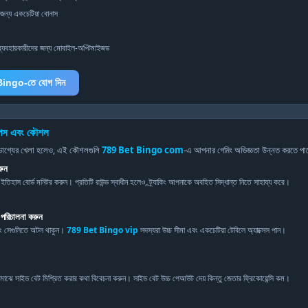
জন্য একচেটিয়া বোনাস
্যবহারকারীদের জন্য মোবাইল-অপ্টিমাইজড
ingo-তে যোগ দিন
টিপস এবং কৌশল
ভাগ্যের খেলা হলেও, এই কৌশলগুলি
789 Bet Bingo com
-এ আপনার গেমিং অভিজ্ঞতা উন্নত করতে পার
রুন
তে ইতিহাস বোর্ড মনিটর করুন। প্রতিটি রাউন্ড স্বাধীন হলেও, ট্র্যাকিং আপনাকে অবহিত সিদ্ধান্ত নিতে সাহায্য করে।
পরিচালনা করুন
এবং সেগুলিতে অটল থাকুন।
789 Bet Bingo vip
সদস্যরা উচ্চ সীমা এবং একচেটিয়া টেবিলে অ্যাক্সেস পান।
 মাঝে সাইড বেট মিশ্রিত করার কথা বিবেচনা করুন। সাইড বেট উচ্চ পেআউট দেয় কিন্তু জেতার ফ্রিকোয়েন্সি কম।