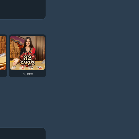
৩২ বারাহা