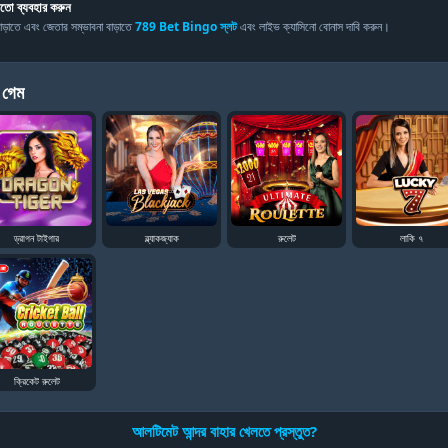
মতো ব্যবহার করুন
ড়াতে এবং জেতার সম্ভাবনা বাড়াতে
789 Bet Bingo স্লট
এবং লাইভ ক্যাসিনো বোনাস দাবি করুন।
 গেম
ড্রাগন টাইগার
ব্ল্যাকজ্যাক
রুলেট
লাকি ৭
ক্রিকেট রুলেট
আলটিমেট আন্দর বাহার খেলতে প্রস্তুত?