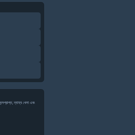
ন্সপ্রাপ্ত, ন্যায্য খেলা এবং