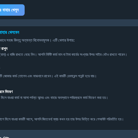
বাহার খেলুন
বাহার খেলবেন
যভাবে সহজ কিন্তু অত্যন্ত বিনোদনমূলক। এটি খেলার উপায়:
 রাখুন
 (ডান) এ বাজি রাখতে বেছে নিন। আপনি নির্দিষ্ট কার্ড মান বা টানা কার্ডের সংখ্যার উপর সাইড বেটও রাখতে পারেন।
 জোকার কার্ড তোলেন এবং মাঝখানে রাখেন। এই কার্ডটি রেফারেন্স পয়েন্ট হয়ে যায়।
ক্রমে বিতরণ
িলে যাওয়া কার্ড না আসা পর্যন্ত আন্দর এবং বাহার অবস্থানে পর্যায়ক্রমে কার্ড বিতরণ করা হয়।
 পাশে মিলে যাওয়া কার্ডটি আসে, আপনি জিতবেন! ম্যাচ কখন হয় তার উপর ভিত্তি করে পেআউট পরিবর্তিত হয়।